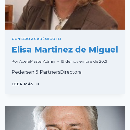
CONSEJO ACADÉMICO ILI
Elisa Martinez de Miguel
Por
AceleMasterAdmin
19 de noviembre de 2021
Pedersen & PartnersDirectora
ELISA
LEER MÁS
MARTINEZ
DE
MIGUEL