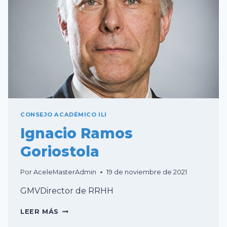
CONSEJO ACADÉMICO ILI
Ignacio Ramos
Goriostola
Por
AceleMasterAdmin
19 de noviembre de 2021
GMVDirector de RRHH
IGNACIO
LEER MÁS
RAMOS