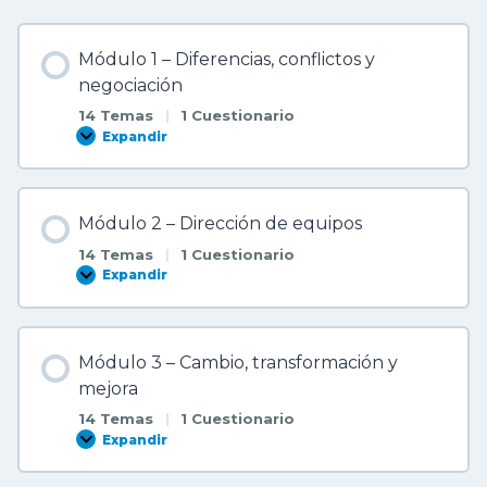
c
c
i
Módulo 1 – Diferencias, conflictos y
o
n
negociación
e
s
14 Temas
|
1 Cuestionario
Expandir
M
ó
d
u
l
Módulo 2 – Dirección de equipos
o
1
14 Temas
|
1 Cuestionario
–
D
Expandir
M
i
ó
f
d
e
u
r
l
e
Módulo 3 – Cambio, transformación y
o
n
2
mejora
c
–
i
D
14 Temas
|
1 Cuestionario
a
i
s
Expandir
r
M
,
e
ó
c
c
d
o