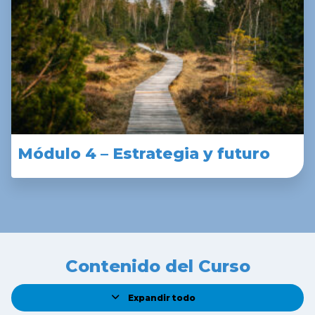
Módulo 4 – Estrategia y futuro
Contenido del Curso
Expandir todo
L
e