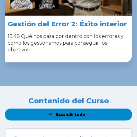
Gestión del Error 2: Éxito interior
13:48 Qué nos pasa por dentro con los errores y
cómo los gestionamos para conseguir los
objetivos.
Contenido del Curso
Expandir todo
L
e
c
c
i