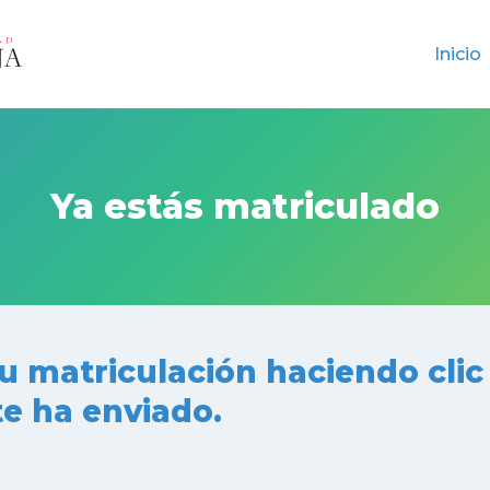
Inicio
Ya estás matriculado
 matriculación haciendo clic 
te ha enviado.