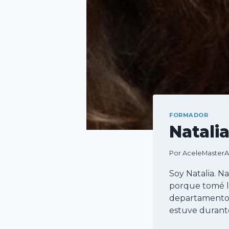
FORMADOR
Natali
Por
AceleMaster
Soy Natalia. Na
porque tomé l
departamento d
estuve durante