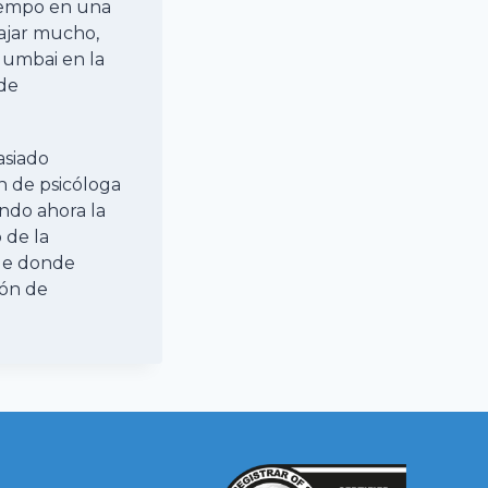
iempo en una
iajar mucho,
Mumbai en la
 de
asiado
n de psicóloga
endo ahora la
 de la
sde donde
ión de