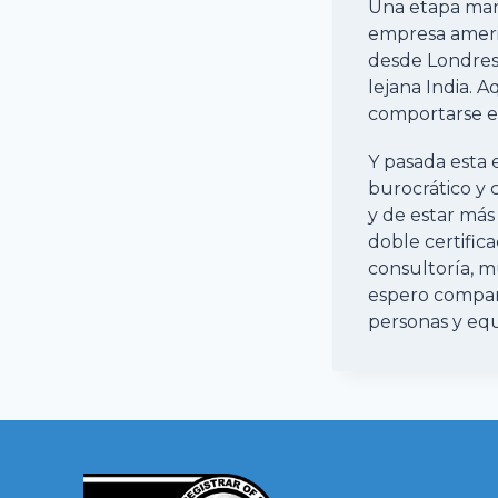
Una etapa mar
empresa americ
desde Londres
lejana India. 
comportarse en
Y pasada esta
burocrático y 
y de estar más
doble certific
consultoría, 
espero compart
personas y equ