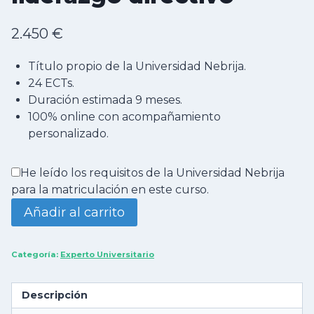
2.450
€
Título propio de la Universidad Nebrija.
24 ECTs.
Duración estimada 9 meses.
100% online con acompañamiento
personalizado.
He leído los requisitos de la Universidad Nebrija
para la matriculación en este curso.
Experto
Añadir al carrito
universitario
en
liderazgo
Categoría:
Experto Universitario
directivo
cantidad
Descripción