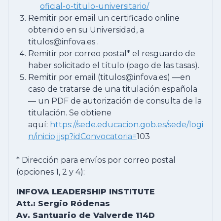
oficial-o-titulo-universitario/
Remitir por email un certificado online
obtenido en su Universidad, a
titulos@infova.es .
Remitir por correo postal* el resguardo de
haber solicitado el título (pago de las tasas).
Remitir por email (titulos@infova.es) —en
caso de tratarse de una titulación española
— un PDF de autorización de consulta de la
titulación. Se obtiene
aquí:
https://sede.educacion.gob.es/sede/logi
n/inicio.jjsp?idConvocatoria=
103
* Dirección para envíos por correo postal
(opciones 1, 2 y 4):
INFOVA LEADERSHIP INSTITUTE
Att.: Sergio Ródenas
Av. Santuario de Valverde 114D