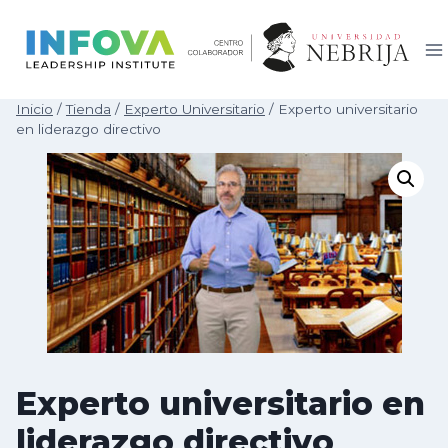
Saltar
al
contenido
Inicio
/
Tienda
/
Experto Universitario
/
Experto universitario
en liderazgo directivo
Experto universitario en
liderazgo directivo