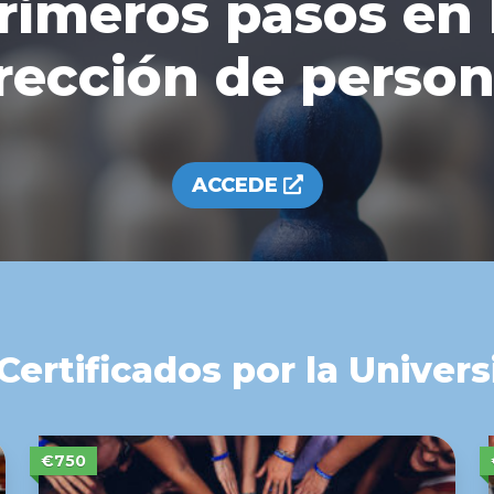
rimeros pasos en 
rección de perso
ACCEDE
ertificados por la Univers
€750