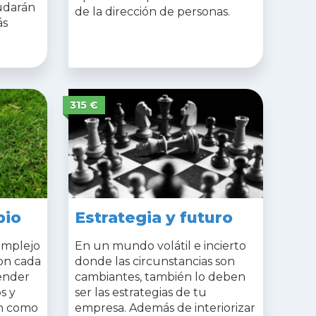
udarán
de la dirección de personas.
ás
315
€
bio
Estrategia y futuro
omplejo
En un mundo volátil e incierto
on cada
donde las circunstancias son
ender
cambiantes, también lo deben
s y
ser las estrategias de tu
can como
empresa. Además de interiorizar