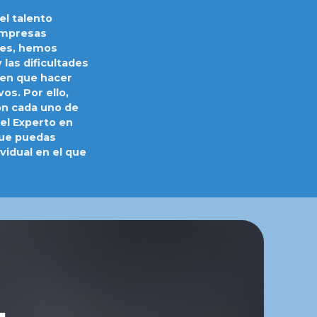
el talento
empresas
les, hemos
las dificultades
nen que hacer
os. Por ello,
ón cada uno de
el Experto en
que puedas
vidual en el que