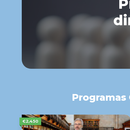
P
di
Programas C
€2,450