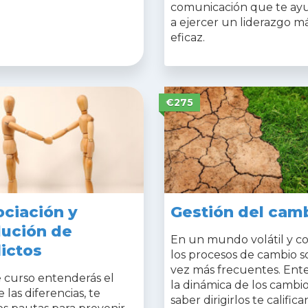
comunicación que te ay
a ejercer un liderazgo m
eficaz.
€275
ciación y
Gestión del cam
lución de
En un mundo volátil y c
lictos
los procesos de cambio s
vez más frecuentes. Ent
e curso entenderás el
la dinámica de los cambio
e las diferencias, te
saber dirigirlos te califi