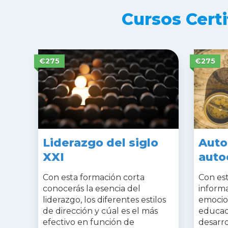
Cursos Certi
€275
€275
Liderazgo del siglo
Auto
XXI
auto
Con esta formación corta
Con est
conocerás la esencia del
informa
liderazgo, los diferentes estilos
emocion
de dirección y cúal es el más
educaci
efectivo en función de
desarro