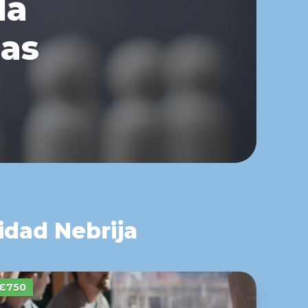
la
nas
idad Nebrija
€750